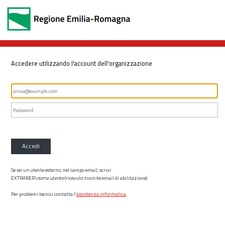
Accedere utilizzando l'account dell'organizzazione
Accedi
Se sei un utente esterno, nel campo email, scrivi
EXTRARER\
nome utente
(ricevuto tramite email di abilitazione)
Per problemi tecnici contatta l’
assistenza informatica
.