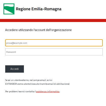
Accedere utilizzando l'account dell'organizzazione
Accedi
Se sei un utente esterno, nel campo email, scrivi
EXTRARER\
nome utente
(ricevuto tramite email di abilitazione)
Per problemi tecnici contatta l’
assistenza informatica
.