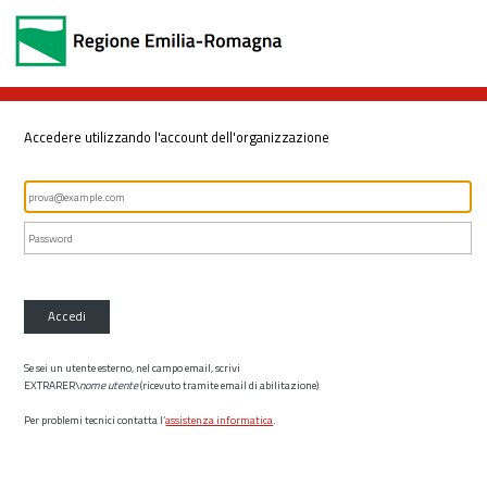
Accedere utilizzando l'account dell'organizzazione
Accedi
Se sei un utente esterno, nel campo email, scrivi
EXTRARER\
nome utente
(ricevuto tramite email di abilitazione)
Per problemi tecnici contatta l’
assistenza informatica
.