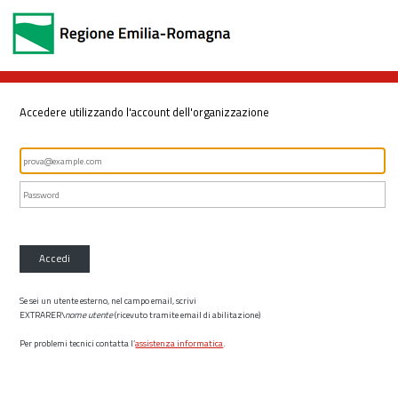
Accedere utilizzando l'account dell'organizzazione
Accedi
Se sei un utente esterno, nel campo email, scrivi
EXTRARER\
nome utente
(ricevuto tramite email di abilitazione)
Per problemi tecnici contatta l’
assistenza informatica
.