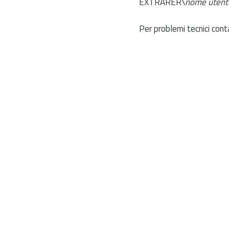
EXTRARER\
nome utent
Per problemi tecnici cont