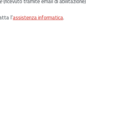
e
(ricevuto tramite email di abilitazione)
atta l’
assistenza informatica
.