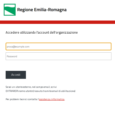
Accedere utilizzando l'account dell'organizzazione
Accedi
Se sei un utente esterno, nel campo email, scrivi
EXTRARER\
nome utente
(ricevuto tramite email di abilitazione)
Per problemi tecnici contatta l’
assistenza informatica
.