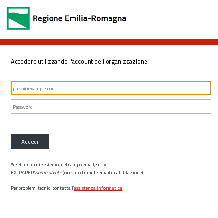
Accedere utilizzando l'account dell'organizzazione
Accedi
Se sei un utente esterno, nel campo email, scrivi
EXTRARER\
nome utente
(ricevuto tramite email di abilitazione)
Per problemi tecnici contatta l’
assistenza informatica
.