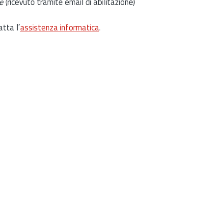
e
(ricevuto tramite email di abilitazione)
atta l’
assistenza informatica
.