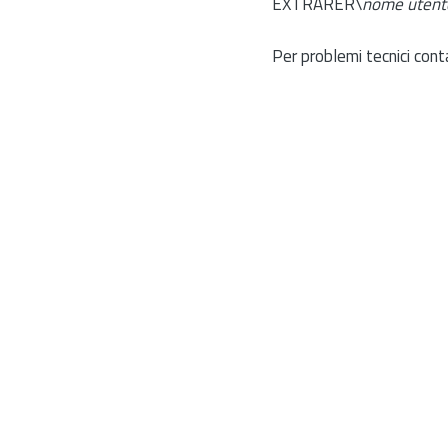
EXTRARER\
nome utent
Per problemi tecnici cont