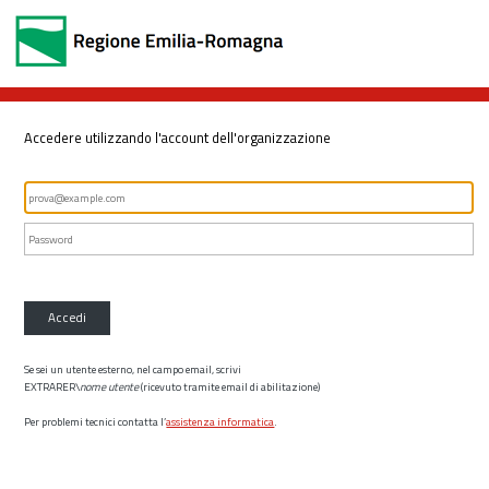
Accedere utilizzando l'account dell'organizzazione
Accedi
Se sei un utente esterno, nel campo email, scrivi
EXTRARER\
nome utente
(ricevuto tramite email di abilitazione)
Per problemi tecnici contatta l’
assistenza informatica
.