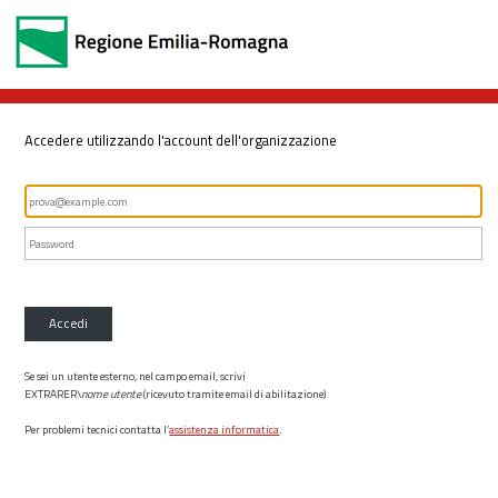
Accedere utilizzando l'account dell'organizzazione
Accedi
Se sei un utente esterno, nel campo email, scrivi
EXTRARER\
nome utente
(ricevuto tramite email di abilitazione)
Per problemi tecnici contatta l’
assistenza informatica
.