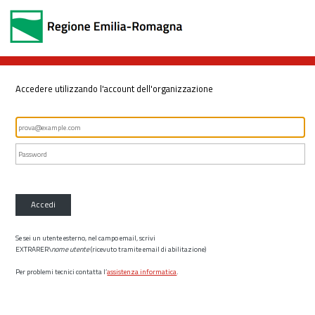
Accedere utilizzando l'account dell'organizzazione
Accedi
Se sei un utente esterno, nel campo email, scrivi
EXTRARER\
nome utente
(ricevuto tramite email di abilitazione)
Per problemi tecnici contatta l’
assistenza informatica
.