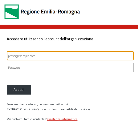
Accedere utilizzando l'account dell'organizzazione
Accedi
Se sei un utente esterno, nel campo email, scrivi
EXTRARER\
nome utente
(ricevuto tramite email di abilitazione)
Per problemi tecnici contatta l’
assistenza informatica
.