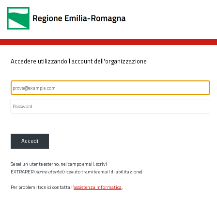
Accedere utilizzando l'account dell'organizzazione
Accedi
Se sei un utente esterno, nel campo email, scrivi
EXTRARER\
nome utente
(ricevuto tramite email di abilitazione)
Per problemi tecnici contatta l’
assistenza informatica
.