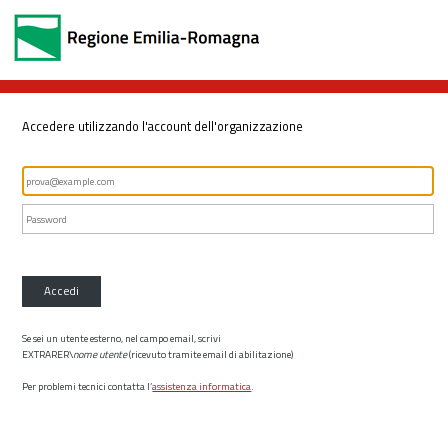
Accedere utilizzando l'account dell'organizzazione
Accedi
Se sei un utente esterno, nel campo email, scrivi
EXTRARER\
nome utente
(ricevuto tramite email di abilitazione)
Per problemi tecnici contatta l’
assistenza informatica
.