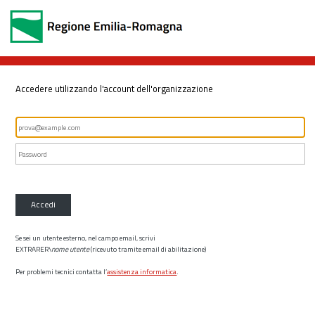
Accedere utilizzando l'account dell'organizzazione
Accedi
Se sei un utente esterno, nel campo email, scrivi
EXTRARER\
nome utente
(ricevuto tramite email di abilitazione)
Per problemi tecnici contatta l’
assistenza informatica
.