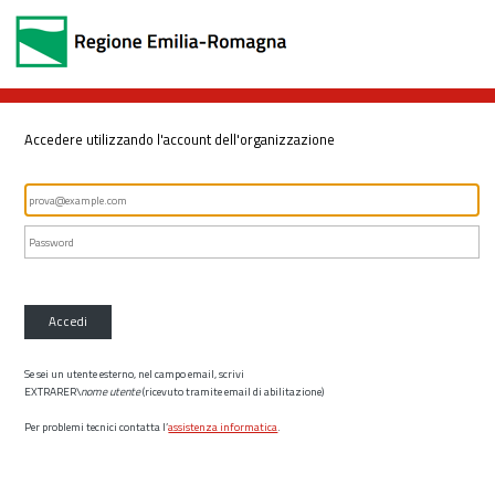
Accedere utilizzando l'account dell'organizzazione
Accedi
Se sei un utente esterno, nel campo email, scrivi
EXTRARER\
nome utente
(ricevuto tramite email di abilitazione)
Per problemi tecnici contatta l’
assistenza informatica
.