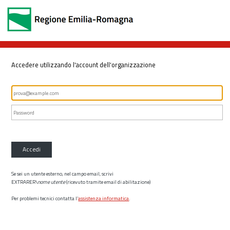
Accedere utilizzando l'account dell'organizzazione
Accedi
Se sei un utente esterno, nel campo email, scrivi
EXTRARER\
nome utente
(ricevuto tramite email di abilitazione)
Per problemi tecnici contatta l’
assistenza informatica
.