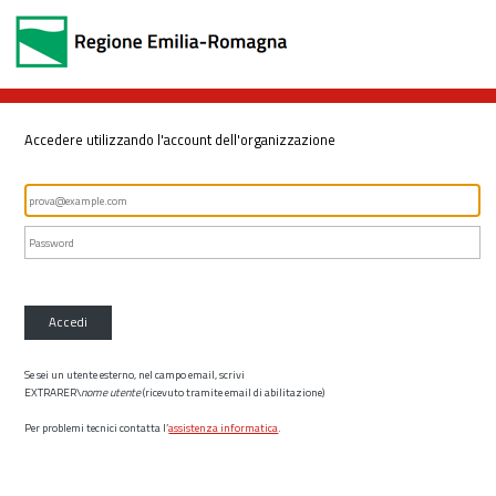
Accedere utilizzando l'account dell'organizzazione
Accedi
Se sei un utente esterno, nel campo email, scrivi
EXTRARER\
nome utente
(ricevuto tramite email di abilitazione)
Per problemi tecnici contatta l’
assistenza informatica
.