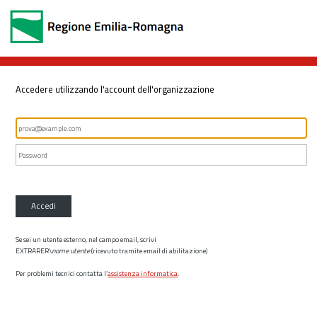
Accedere utilizzando l'account dell'organizzazione
Accedi
Se sei un utente esterno, nel campo email, scrivi
EXTRARER\
nome utente
(ricevuto tramite email di abilitazione)
Per problemi tecnici contatta l’
assistenza informatica
.