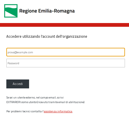
Accedere utilizzando l'account dell'organizzazione
Accedi
Se sei un utente esterno, nel campo email, scrivi
EXTRARER\
nome utente
(ricevuto tramite email di abilitazione)
Per problemi tecnici contatta l’
assistenza informatica
.