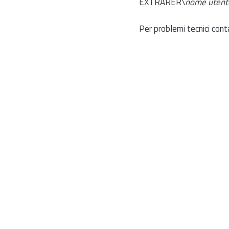
EXTRARER\
nome utent
Per problemi tecnici cont