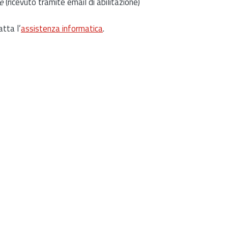
e
(ricevuto tramite email di abilitazione)
atta l’
assistenza informatica
.