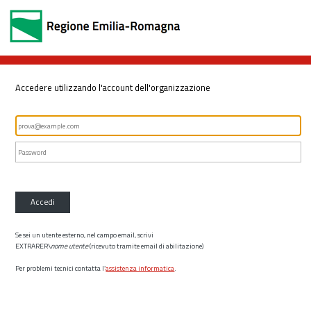
Accedere utilizzando l'account dell'organizzazione
Accedi
Se sei un utente esterno, nel campo email, scrivi
EXTRARER\
nome utente
(ricevuto tramite email di abilitazione)
Per problemi tecnici contatta l’
assistenza informatica
.