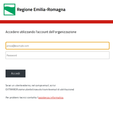
Accedere utilizzando l'account dell'organizzazione
Accedi
Se sei un utente esterno, nel campo email, scrivi
EXTRARER\
nome utente
(ricevuto tramite email di abilitazione)
Per problemi tecnici contatta l’
assistenza informatica
.