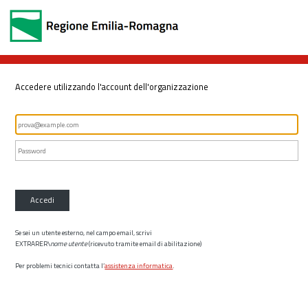
Accedere utilizzando l'account dell'organizzazione
Accedi
Se sei un utente esterno, nel campo email, scrivi
EXTRARER\
nome utente
(ricevuto tramite email di abilitazione)
Per problemi tecnici contatta l’
assistenza informatica
.