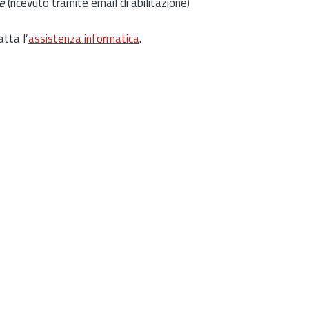
e
(ricevuto tramite email di abilitazione)
atta l’
assistenza informatica
.