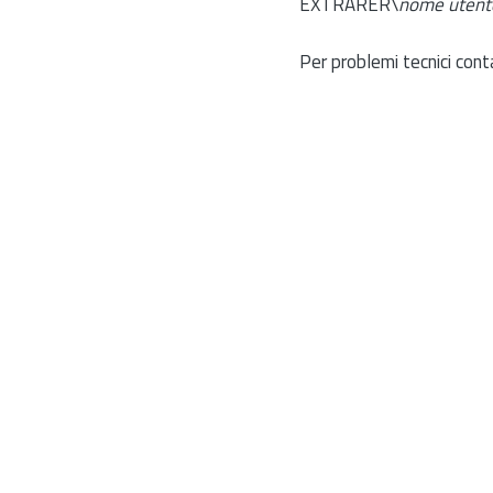
EXTRARER\
nome utent
Per problemi tecnici cont