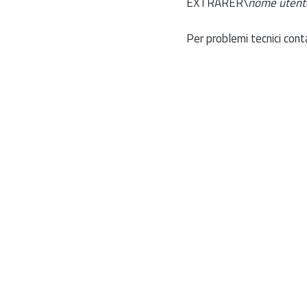
EXTRARER\
nome utent
Per problemi tecnici cont