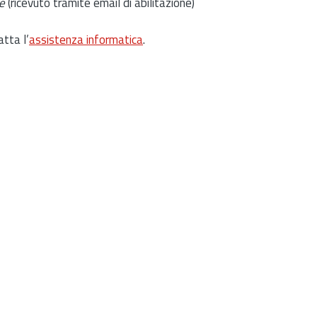
e
(ricevuto tramite email di abilitazione)
atta l’
assistenza informatica
.