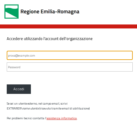
Accedere utilizzando l'account dell'organizzazione
Accedi
Se sei un utente esterno, nel campo email, scrivi
EXTRARER\
nome utente
(ricevuto tramite email di abilitazione)
Per problemi tecnici contatta l’
assistenza informatica
.