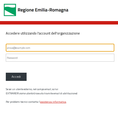
Accedere utilizzando l'account dell'organizzazione
Accedi
Se sei un utente esterno, nel campo email, scrivi
EXTRARER\
nome utente
(ricevuto tramite email di abilitazione)
Per problemi tecnici contatta l’
assistenza informatica
.