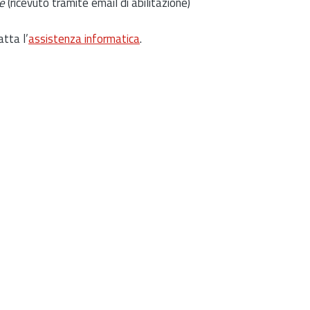
e
(ricevuto tramite email di abilitazione)
atta l’
assistenza informatica
.