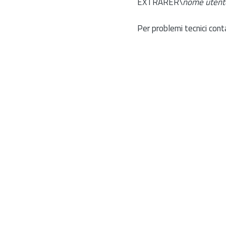
EXTRARER\
nome utent
Per problemi tecnici cont