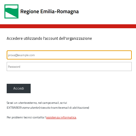
Accedere utilizzando l'account dell'organizzazione
Accedi
Se sei un utente esterno, nel campo email, scrivi
EXTRARER\
nome utente
(ricevuto tramite email di abilitazione)
Per problemi tecnici contatta l’
assistenza informatica
.