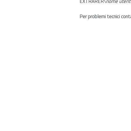
EXTRARER\
nome utent
Per problemi tecnici cont