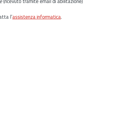
e
(ricevuto tramite email di abilitazione)
atta l’
assistenza informatica
.