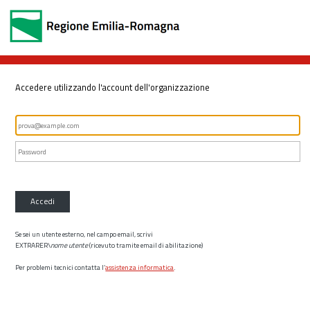
Accedere utilizzando l'account dell'organizzazione
Accedi
Se sei un utente esterno, nel campo email, scrivi
EXTRARER\
nome utente
(ricevuto tramite email di abilitazione)
Per problemi tecnici contatta l’
assistenza informatica
.