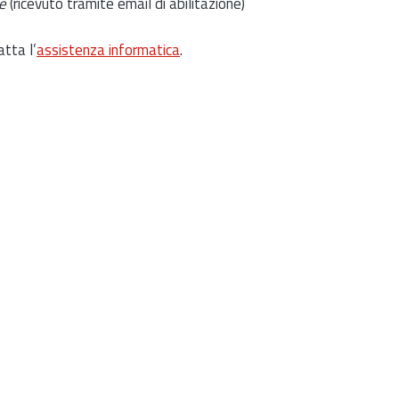
e
(ricevuto tramite email di abilitazione)
atta l’
assistenza informatica
.