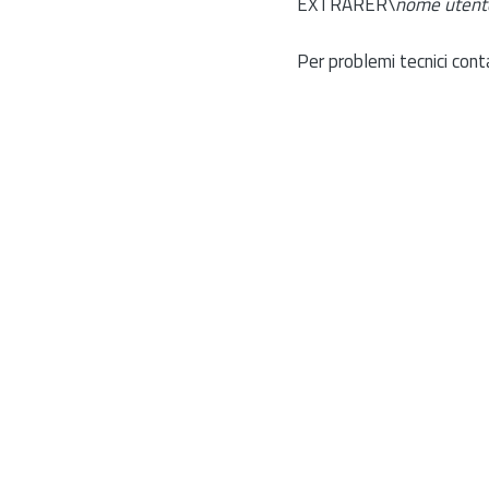
EXTRARER\
nome utent
Per problemi tecnici cont