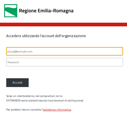
Accedere utilizzando l'account dell'organizzazione
Accedi
Se sei un utente esterno, nel campo email, scrivi
EXTRARER\
nome utente
(ricevuto tramite email di abilitazione)
Per problemi tecnici contatta l’
assistenza informatica
.