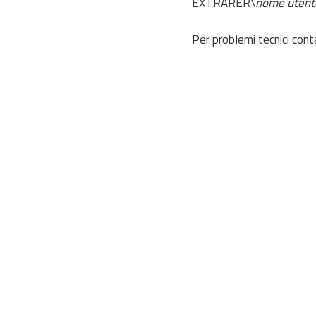
EXTRARER\
nome utent
Per problemi tecnici cont