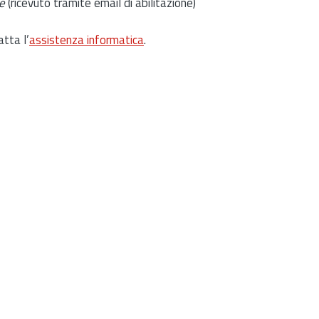
e
(ricevuto tramite email di abilitazione)
atta l’
assistenza informatica
.