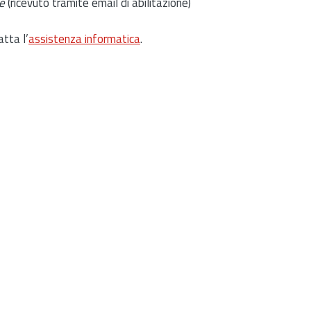
e
(ricevuto tramite email di abilitazione)
atta l’
assistenza informatica
.