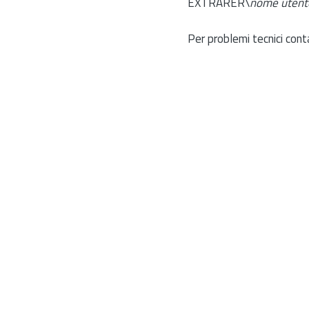
EXTRARER\
nome utent
Per problemi tecnici cont