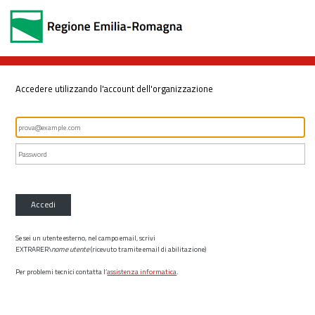
Accedere utilizzando l'account dell'organizzazione
Accedi
Se sei un utente esterno, nel campo email, scrivi
EXTRARER\
nome utente
(ricevuto tramite email di abilitazione)
Per problemi tecnici contatta l’
assistenza informatica
.