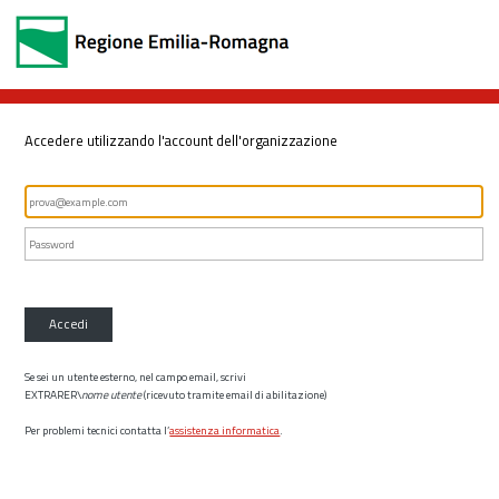
Accedere utilizzando l'account dell'organizzazione
Accedi
Se sei un utente esterno, nel campo email, scrivi
EXTRARER\
nome utente
(ricevuto tramite email di abilitazione)
Per problemi tecnici contatta l’
assistenza informatica
.