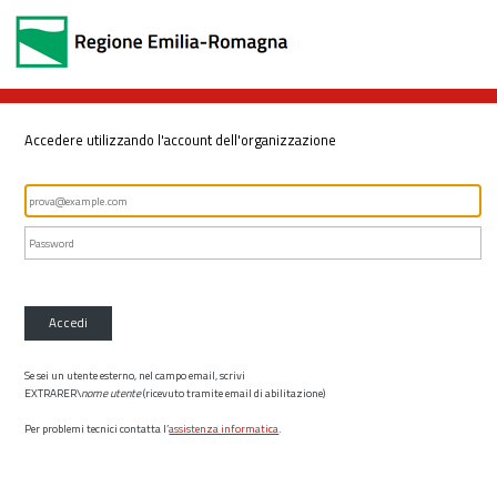
Accedere utilizzando l'account dell'organizzazione
Accedi
Se sei un utente esterno, nel campo email, scrivi
EXTRARER\
nome utente
(ricevuto tramite email di abilitazione)
Per problemi tecnici contatta l’
assistenza informatica
.