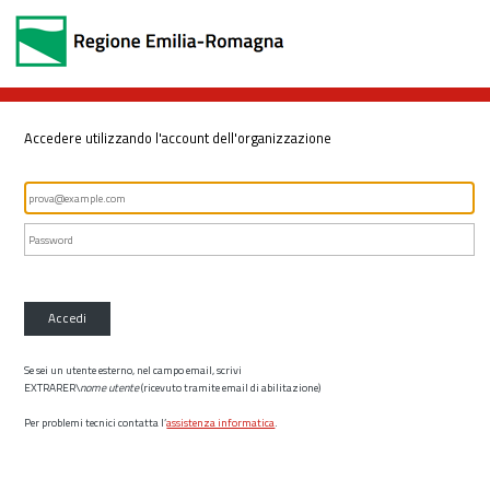
Accedere utilizzando l'account dell'organizzazione
Accedi
Se sei un utente esterno, nel campo email, scrivi
EXTRARER\
nome utente
(ricevuto tramite email di abilitazione)
Per problemi tecnici contatta l’
assistenza informatica
.