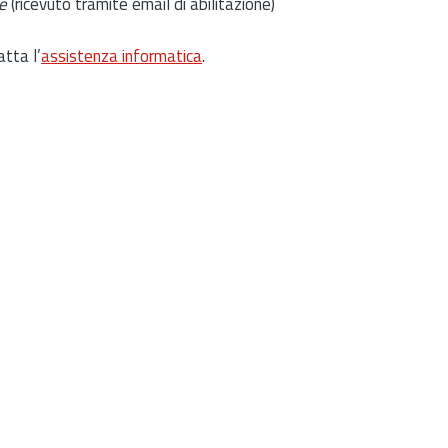
e
(ricevuto tramite email di abilitazione)
atta l’
assistenza informatica
.