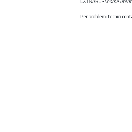
EXTRARER\
nome utent
Per problemi tecnici cont