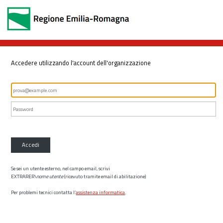
Accedere utilizzando l'account dell'organizzazione
Accedi
Se sei un utente esterno, nel campo email, scrivi
EXTRARER\
nome utente
(ricevuto tramite email di abilitazione)
Per problemi tecnici contatta l’
assistenza informatica
.