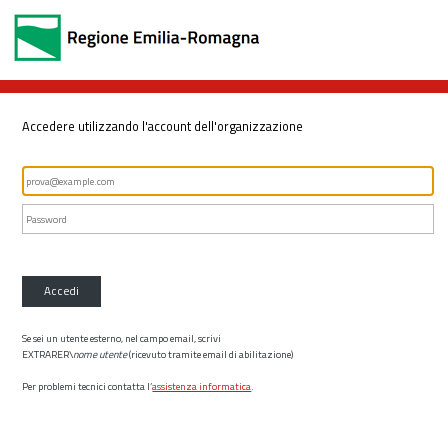
Accedere utilizzando l'account dell'organizzazione
Accedi
Se sei un utente esterno, nel campo email, scrivi
EXTRARER\
nome utente
(ricevuto tramite email di abilitazione)
Per problemi tecnici contatta l’
assistenza informatica
.