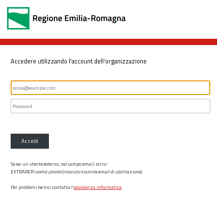
Accedere utilizzando l'account dell'organizzazione
Accedi
Se sei un utente esterno, nel campo email, scrivi
EXTRARER\
nome utente
(ricevuto tramite email di abilitazione)
Per problemi tecnici contatta l’
assistenza informatica
.