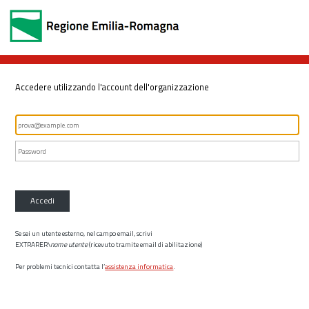
Accedere utilizzando l'account dell'organizzazione
Accedi
Se sei un utente esterno, nel campo email, scrivi
EXTRARER\
nome utente
(ricevuto tramite email di abilitazione)
Per problemi tecnici contatta l’
assistenza informatica
.