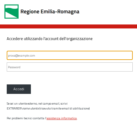
Accedere utilizzando l'account dell'organizzazione
Accedi
Se sei un utente esterno, nel campo email, scrivi
EXTRARER\
nome utente
(ricevuto tramite email di abilitazione)
Per problemi tecnici contatta l’
assistenza informatica
.