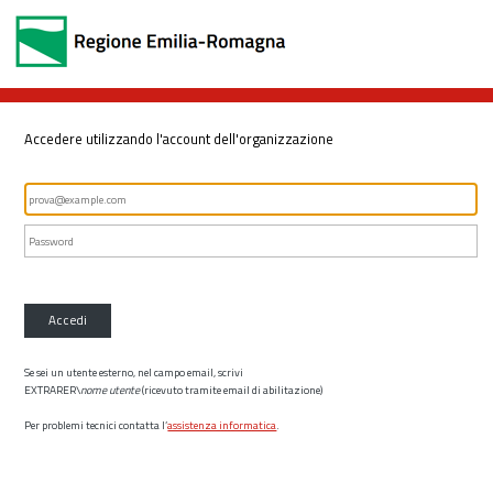
Accedere utilizzando l'account dell'organizzazione
Accedi
Se sei un utente esterno, nel campo email, scrivi
EXTRARER\
nome utente
(ricevuto tramite email di abilitazione)
Per problemi tecnici contatta l’
assistenza informatica
.