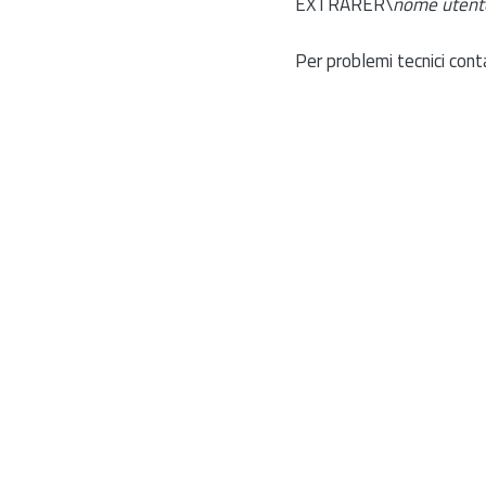
EXTRARER\
nome utent
Per problemi tecnici cont