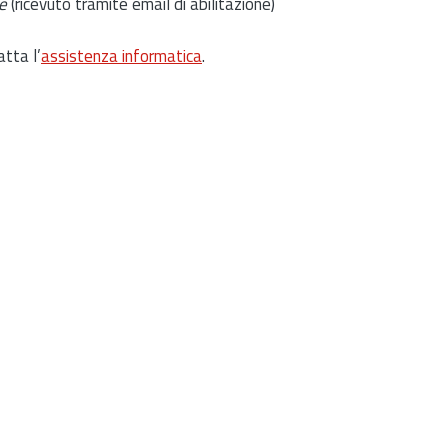
e
(ricevuto tramite email di abilitazione)
atta l’
assistenza informatica
.