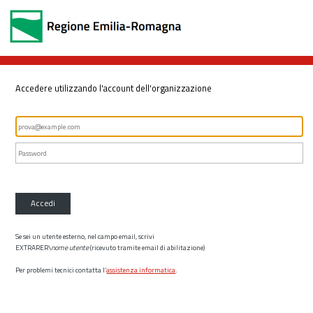
Accedere utilizzando l'account dell'organizzazione
Accedi
Se sei un utente esterno, nel campo email, scrivi
EXTRARER\
nome utente
(ricevuto tramite email di abilitazione)
Per problemi tecnici contatta l’
assistenza informatica
.