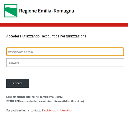
Accedere utilizzando l'account dell'organizzazione
Accedi
Se sei un utente esterno, nel campo email, scrivi
EXTRARER\
nome utente
(ricevuto tramite email di abilitazione)
Per problemi tecnici contatta l’
assistenza informatica
.